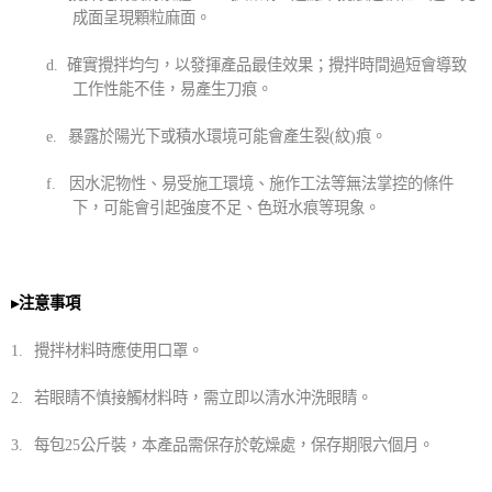
成面呈現顆粒麻面。
d.
確實攪拌均勻，以發揮產品最佳效果；攪拌時間過短會導致
工作性能不佳，易產生刀痕。
e.
暴露於陽光下或積水環境可能會產生裂
(
紋
)
痕。
f.
因水泥物性、易受施工環境、施作工法等無法掌控的條件
下，可能會引起強度不足、色斑水痕等現象。
▸
注意事項
1.
攪拌材料時應使用口罩。
2.
若眼睛不慎接觸材料時，需立即以清水沖洗眼睛。
3.
每包
25
公斤裝，本產品需保存於乾燥處，保存期限六個月。