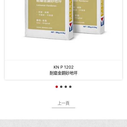
N P 1202
磨金鋼砂地坪
非金屬
上一頁