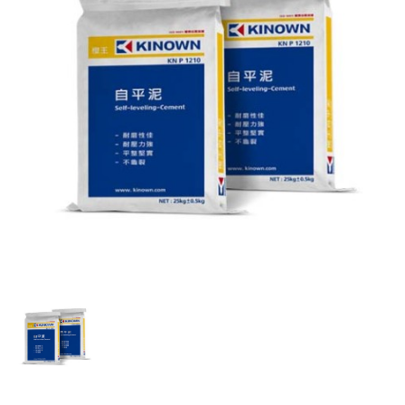
砂漿地坪系列
抿洗石子系列
DIY包裝系列
問題Q&A
我想成為櫻王代理商
關於櫻王