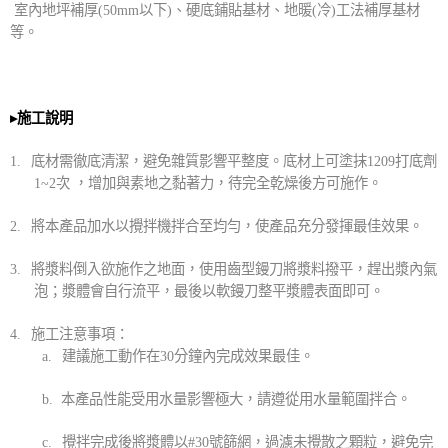
室內地坪補厚
(50mm
以下
)
、硬底鋪貼基材、地暖
(
冷
)
工法補厚基材
等。
▸
施工說明
1.
底材需徹底清潔，避免雜質影響平整度。底材上可塗抹
1209
打底劑
1~2
次 ，增加與素地之黏著力，待完全乾燥後方可施作。
2.
將本產品加水以攪拌機拌合至均勻，使產品充分發揮最佳效果。
3.
將漿料倒入欲施作之地面，使用齒型鏝刀將漿料撥平，趕出漿內氣
泡；漿體會自行流平，最後以軟鏝刀整平漿體表面即可。
4.
施工注意事項：
a.
建議施工動作在
30
分鐘內完成效果最佳。
b.
本產品性能受用水量影響極大，請遵從用水量範圍拌合
。
c.
攪拌完成後將漿體以
#30
號篩網，過濾未攪散之顆粒，避免完