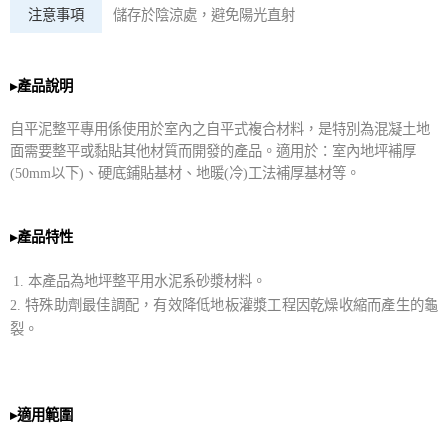
注意事項
儲存於陰涼處，避免陽光直射
▸
產品說明
自平泥整平專用係使用於室內之自平式複合材料，是特別為混凝土地
面需要整平或黏貼其他材質而開發的產品。適用於：室內地坪補厚
(50mm
以下
)
、硬底鋪貼基材、地暖
(
冷
)
工法補厚基材等。
▸
產品特性
1.
本產品為地坪整平用水泥系砂漿材料。
2.
特殊助劑最佳調配，有效降低地板灌漿工程因乾燥收縮而產生的龜
裂。
▸
適用範圍