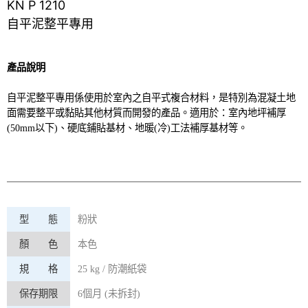
KN P 1210
自平泥整平專用
產品說明
自平泥整平專用係使用於室內之自平式複合材料，是特別為混凝土地
面需要整平或黏貼其他材質而開發的產品。適用於：室內地坪補厚
(50mm
以下
)
、硬底鋪貼基材、地暖
(
冷
)
工法補厚基材等。
型 態
粉狀
顏 色
本色
規 格
25 kg /
防潮紙袋
保存期限
6
個月
(
未拆封
)