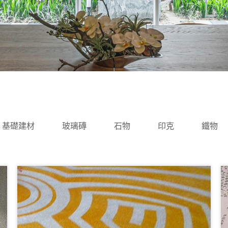
基礎建材
玻璃磚
石物
印克
鐵物