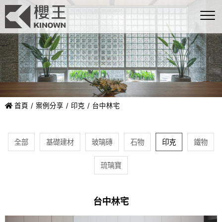
首頁
案例分享
印克
台中林宅
全部
基礎建材
玻璃磚
石物
印克
鐵物
琉璃寶
台中林宅