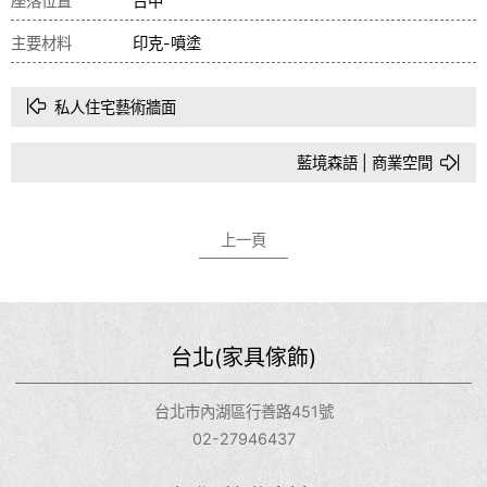
座落位置
台中
主要材料
印克-噴塗
私人住宅藝術牆面
藍境森語 | 商業空間
上一頁
台北(家具傢飾)
台北市內湖區行善路451號
02-27946437