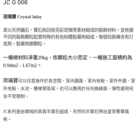
JC G 006
琉璃寶 Crystal Inlay
是以天然礦石，寶石和回收亮彩琉璃等素材組成的裝飾材料。並依據
不同的裝飾顆粒配置特殊的有色粉體黏著劑組成。每個包裝桶含有打
底劑，黏著劑跟顆粒。
一桶總材料淨重29kg，依顆粒大小而定，一桶施工面積約為
0.94m2 - 1.67m2。
琉璃寶
可以任意施作於各空間，室內牆面、室內地板、室外外牆、室
外地板、水池、樓梯等區域。也可以應用於任何曲線面，彈性運用完
全不受限制。
JC系列是由單純的高貴半寶石組成，天然的半寶石帶出皇室奢華風
格。