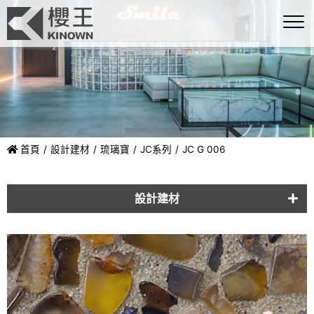
首頁
設計建材
琉璃寶
JC系列
JC G 006
設計建材
玻璃磚
石物
印克
鐵物