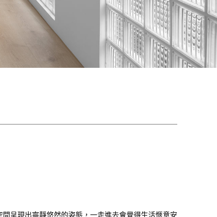
空間呈現出寧靜悠然的姿態，一走進去會覺得生活愜意安