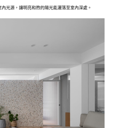
室內光源，讓明亮和煦的陽光能灑落至室內深處。