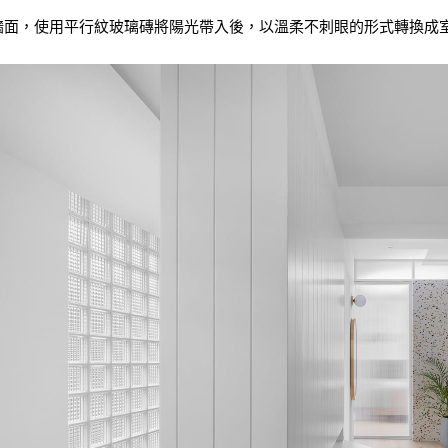
牆面，使用平行紋玻璃磚將陽光帶入後，以溫柔不刺眼的形式轉換成