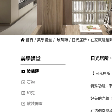
首頁
美學講堂
玻璃磚
日光居所，在家就能曬
日光居所
美學講堂
玻璃磚
【 日光居所
石物
特殊功能 - 
印克
好美的光線
軟裝佈置
在這個空間