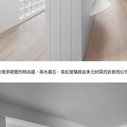
也增添視覺的時尚感，與水磨石、長虹玻璃經由多元材質的折射而幻