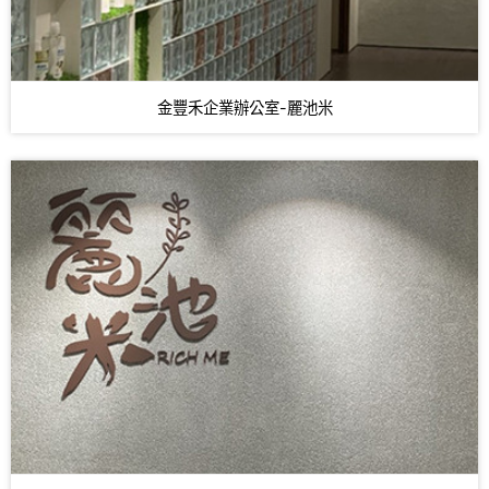
金豐禾企業辦公室-麗池米