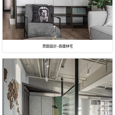
思銳設計-高雄林宅