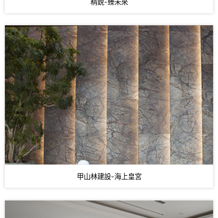
精銳-臻未來
甲山林建設-海上皇宮