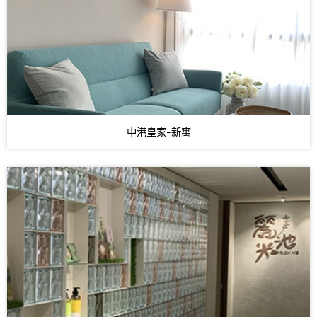
中港皇家-新寓