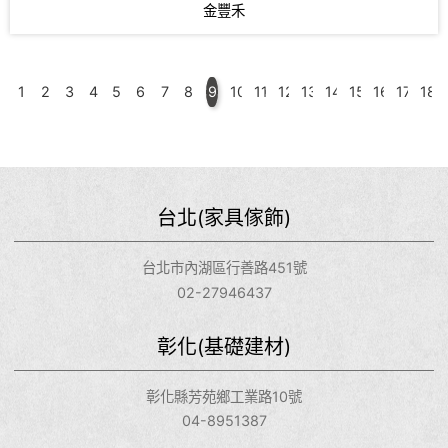
金豐禾
1
2
3
4
5
6
7
8
9
10
11
12
13
14
15
16
17
18
台北(家具傢飾)
台北市內湖區行善路451號
02-27946437
彰化(基礎建材)
彰化縣芳苑鄉工業路10號
04-8951387