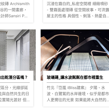
ismith
沉浸在霧白的_私密空間裡 細緻噴砂
泰國曼谷的一間畫廊，
- 雙霧面處理磚 從空間故事，可流露
Sansiri PCL
屋主的性格 具個性、俐落、熱愛自
由、可貼近自然的暢快呼吸感 但放的
幢透明
夠鬆時，也需要保有一點自己的私
靜止了空間的紛
天地，在不阻隔通透性的需求下 湜湜
慾望 建築師
設計就建議，用材料來玩一場灰灰
塊，長方形玻璃磚、
霧的沉浸式空間 水泥灰的高級感，空
間線條盡量簡單 客、餐廳與書房場域
的內部空間，採全
之間的視線全穿透了 如果浴室砌一面
，虛實之間又創造
實牆，阻礙了光源循環，豈不是很
動線 在密集
惜！ 設計師巧妙的將強面透視化，運
視覺上休息的角落
用雙霧面透明白磚，表面經細緻噴
的出乾溼分區嗎？
玻璃磚_讓水波粼粼在都市裡重生
綠意，玻璃磚能像
霧面處理，遮蔽性能極佳 雖然單人浴
域區分，光線卻延
竹北『岱嵐 iBliss建案』 夕陽、水
需要的噪音和視野
缸的尺規有限，但三環面的霧白光
波、白鷺鷥的水岸邊境，似乎是都
量，讓自然與陽光
集中後，讓泡澡的空間暢心通透！ 儘
人更嚮往的光景 如果能將大自然的野
果
管開放明亮的空間很重要，我們仍
整引入室內呢？這
趣在城市裡重生，將宅邸挑高大面
預約參觀 ▌更
一些時刻需要透過封閉的形態 為自己