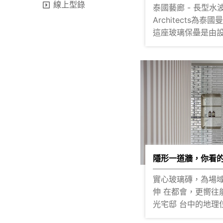
線上型錄
泰國藝廊 - 長型水波紋磚 Arch
Architects為
這座玻璃保壘是由設計師
所規劃的 雖位於路口交匯處的交叉
口，周圍交通複雜性高 但這一
玻璃建築在其中，
擾，保留人們一探究竟的
使用超過20,000
弧形轉角磚 建造8米高的牆壁，形成
一個包覆性小花園
透光性，穿梭在內
出開放、充滿探索趣味的
的城市裡，提供了
隱形一道牆，你看
在路徑中巧妙植入
實心玻璃磚，為場
實心牆一樣過濾不
伸 在都會，更嚮往能與自然共生的日
但具有半透明的質
光宅邸 台中的地理位置陽光甚好 但
豐富空間的柔軟變化 ▌實際搭建效
如何留住光線並完
在櫻王就看的見！點擊