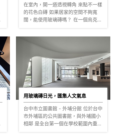
在室內，開一道透視轉角 來點不一樣
的花色白磚 如果居家的空間不夠寬
闊，能使用玻璃磚嗎？ 在一個烏克蘭
的公寓裡 巧妙地在轉角牆面，換成透
密
視的樣貌 通透的一隅，帶領光線延伸
讓室內的亮度維持在明亮且柔和 波浪
霧
紋理讓美感提升 共有19款花紋可選擇
平滑和波浪的設計，帶有柔和陰影 風
格更活潑、有張力 隨燈光轉換心境
當浴室的燈光亮起，似乎就沒有「使
可
用中」的困擾 隨著色調變化，生活也
跟著浪漫了起來～ ▌實際搭建效果在
砂
櫻王就看的見！點擊預約參觀? ▌更
用玻璃磚日光，匯集人文氣息
多詳情 應用產品-1908 白磚系列 ( 點
台中市立圖書館 - 外埔分館 位於台中
源
擊了解更多 )?
市
市外埔區的公共圖書館，與外埔國小
相鄰 是全台第一個在學校範圍內重新
有
採
以擴建型式整合校園空間跟公共圖書