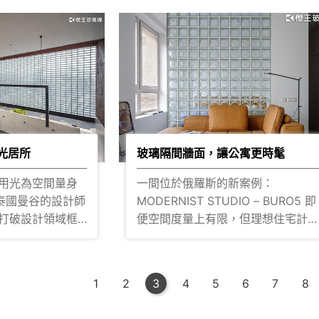
維 Piin品
光， 無邊際的寬廣空間，結合綠意
營造安定感，浴室的隱私性就交給
設計衛浴間時，採
光影，更有效率的讓室內空間最大
多 )
面玻璃磚來發揮吧！ ▌實際搭建效果
入口大廳即以挑高式大面積 透明水
在櫻王就看的見！點擊預約參觀? ▌
但若想將
紋磚，開啟視覺的撼動 像是半透明一
更多詳情 應用產品-Pegasus 透明玻
，如何不阻斷光
般的建築，傳遞給住在都市的人們
璃磚系列 ( 點擊了解更多 )?
「薄暮、水、波紋」的意象而成這
鈦金屬異材質 提
建築的主要結構 運用玻璃的特點 能
感，讓光線得以穿
隨心所欲渲染上喜愛的色彩 將透光質
空間質感 不大
地滲透進現代設計美學，曲面的設
光居所
玻璃隔間牆面，讓公寓更時髦
玻璃磚的通透與朦
也呼應了室內的線性流動 藉由藝術設
e，用光為空間量身
一間位於俄羅斯的新案例：
計，收進回家此刻的輕鬆心境，這
MODERNIST STUDIO – BURO5 即
竹北華興水岸 ▌實際搭建效果在櫻王
e，將打破設計領域框
便空間度量上有限，但理想住宅計
實際搭建
就看的見！點擊預約參觀? ▌更多詳
明度玻璃將這座建
劃，將妥善地劃出空間肌理 透過一個
見！點擊預約參
情 應用產品-Pegasus 透明玻璃磚 (
個轉折的短廊，將場域區分開來，
點擊了解更多 )?
空間，也因此發展
視覺卻沒有阻斷性，是怎麼辦到的
多 )?
1
2
3
4
5
6
7
8
呢？ 講求空間的清透率性，利用 全
的空間，建築師也
月紋玻璃磚 做為隔間牆，讓空間環