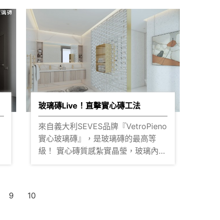
及
館空間的規劃設計案 在規劃設計上必
霧
化
須可慮到公共圖書館的獨立性，也必
波
須考慮到與校園空間的連通關係 近年
公部門導入設計的美學進化，讓設計
理念更深入研究在地文化 採用垂直分
棟
割錯落，利用玻璃磚牆、純白塗料牆
面，表達出外埔區的田園印象 建築設
計一整面的玻璃帷幕，可俯瞰整個戶
計
外與運動場 讓動與靜之間有不同的交
玻璃磚Live！直擊實心磚工法
流 遠方則是山峰綿延，利用半透視的
來自義大利SEVES品牌『VetroPieno
是
玻璃牆面，讓讀者感覺身處在大自然
實心玻璃磚』，是玻璃磚的最高等
裡閱讀 玻璃磚的通透日光、寬敞的迴
級！ 實心磚質感紮實晶瑩，玻璃內部
盪氣流，帶著書籍跟著空間一起閒靜
氣泡較少、透光度佳，能呈現出純淨
下來 找回閱讀的角落。玻璃磚建築讓
但
澄澈的光澤度經光線折射，彷彿如冰
視覺不只是圖書館，而是另一種美學
磚堆疊的明亮清新空間。 【 Piin品-
城市光景 ▌實際搭建效果在櫻王就看
9
10
系統 設計 整合 】 在藝術與實用的設
的見！點擊預約參觀?
繞
計中將浴室的盥洗台與衛浴設備，以