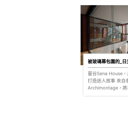
考驗著每位設計人的創意思
多詳情 應用產品-Pegasus 透明玻璃
系統設計整合，在
磚系列 ( 點擊了解更
用義大利進口材質 藉由石材與水磨石
的紋理組合，輕淺而明亮 
乾、濕分區域設計
源？ 最後採用VetroPieno實心玻璃
磚，透明砌磚搭配鍍
升整體精緻與奢華
透，打造出沐日光華的
被玻璃幕包圍的_日
的衛浴空間，透過
曼谷Sena Hous
朧之間 即使有隔間也不會感到狹隘陰
打造迷人故事 來自泰國曼谷的設計師
暗 反而經過光的漫射，營造出另一種
Archimontag
輕快風格，視覺無限延伸 ▌
架，擁有大面積透
效果在櫻王就看的
築徹底打通， 讓光與氣流毫無阻隔的
觀? ▌更多詳情 應用產品-VetroPieno
流動著。建築內的
實心磚 ( 點擊了解更
成一座光影之城。 玻璃磚的構造讓這
裡成為明亮與寬敞