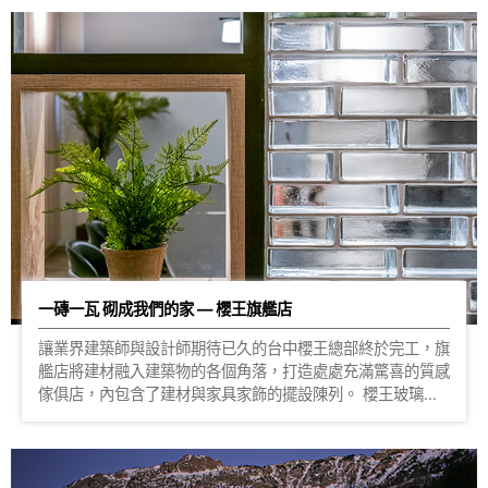
為前來西班牙度假的旅客們提供最愜意的住宿品質。 從建築
外牆到飯店內的房間設計都使用了玻璃磚，配合整體街區的文
化風格與採光計畫，設計師選擇運用大量的透明玻璃磚做搭
建，以雲形紋玻璃磚柔和浪漫的氣質，將新舊文化巧妙的融合
在一塊，當你漫步穿越舊城區的古樸街道，隨即映入眼簾的是
透亮而寧靜的玻璃牆面，讓旅遊的體驗又更加美妙。 房間內
同樣加入玻璃磚的設計，取代生硬的水泥牆，讓外部的光亮能
暈染進每一個房間，甚至是花草樹木的色彩也能透進來，但同
樣能為旅客們保有良好隱私，讓入住的每一刻都能享受巴塞隆
納的好風光。 走在鎮上，在小巷樓房間，都能看到它的身
影，不高聳林立卻能品出其中不苟且的設計靈魂，細緻又獨特
的設計，也成為小鎮裡以人注目的風景。
一磚一瓦 砌成我們的家 — 櫻王旗艦店
讓業界建築師與設計師期待已久的台中櫻王總部終於完工，旗
艦店將建材融入建築物的各個角落，打造處處充滿驚喜的質感
傢俱店，內包含了建材與家具家飾的擺設陳列。 櫻王玻璃磚
產地來自義大利與捷克，獨特的玻璃生產技術造就每一片磚款
清透且不含雜質。不論是光線照射下呈現波光粼粼的美感，或
是做為屏風處若隱若現的光源與視覺穿透的想像度；更可挑選
各式色彩的玻璃磚，為空間灌注設計感、奇特感、裝飾性與實