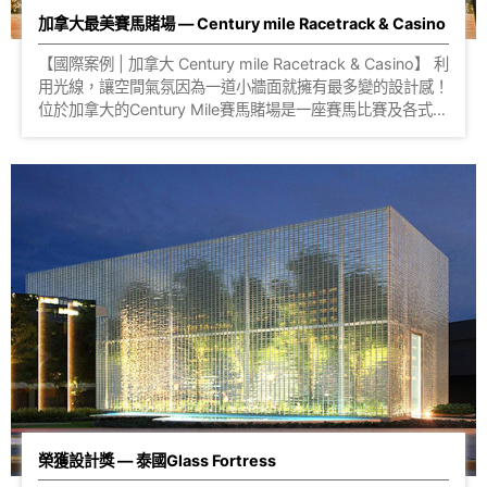
加拿大最美賽馬賭場 — Century mile Racetrack & Casino
【國際案例 | 加拿大 Century mile Racetrack & Casino】 利
用光線，讓空間氣氛因為一道小牆面就擁有最多變的設計感！
位於加拿大的Century Mile賽馬賭場是一座賽馬比賽及各式活
動都相當活耀的娛樂中心，在賭場樓層裡最中心的華麗酒吧更
是Century Mile的焦點場域，提供賓客們能盡情享受酒水並為
賽事歡呼的場域。 整層樓的酒吧空間採用開放式的規劃，在
調酒吧的正中央使用 #透明實心磚 構成一道風格與氣勢都很
鮮明的牆面，也成為電視牆利用，搶眼的玻璃磚牆與電視的熱
血賽事成就了整個空間最精彩的設計。 空間中的所有面向都
能將這道玻璃磚牆盡收眼底，在牆內側搭配的背光照明，讓空
間可以隨時事、氣氛、話題......等等做色調的改變，也像是創
造了一場場令人驚艷的色彩展覽！
榮獲設計獎 — 泰國Glass Fortress