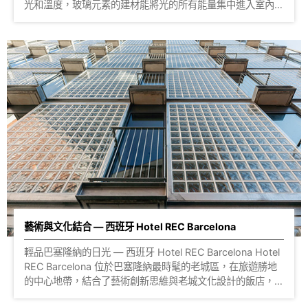
光和溫度，玻璃元素的建材能將光的所有能量集中進入室內，
也一直是溫室建築物的首選建材，更是近代強調綠建築設計時
一定會被提及的建材 簡單的溫室建築體，四面八方都採用了
玻璃作搭建，在屋頂的部分設計了保溫性能最佳的圓拱形，也
為了避免過度曝曬，選用了3D造型的多立克磚，玻璃磚雙層
的結構加上非平面的設計，讓光線照射時有一定程度的阻熱效
果，還能分散照射角度，讓溫室內每個區域的植物都能均衡的
接收到陽光滋養 這座玻璃溫室是由 Max Núñez 建築師所設
計，他的設計都大量保持自然資源與生活的平衡，在這座玻璃
溫室中也展現 Max Núñez 對於自然生態的敏銳度，考量環境
全面的條件去選擇建材與設計，玻璃磚不僅僅能成就建築外觀
的美感，更為室內空間提供更好的環境和生活方式 照片來
源：Max Núñez
藝術與文化結合 — 西班牙 Hotel REC Barcelona
輕品巴塞隆納的日光 — 西班牙 Hotel REC Barcelona Hotel
REC Barcelona 位於巴塞隆納最時髦的老城區，在旅遊勝地
的中心地帶，結合了藝術創新思維與老城文化設計的飯店，更
利用大量的玻璃元素將充足的日光與自然景緻都收入飯店裡，