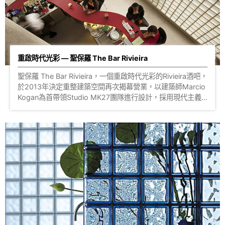
需要為它灌注靈魂，並化為自然環境的一部份。」 照片來
源：隈研吾建築都市設計事務所 ?點擊了解更多
重啟時代光彩 — 聖保羅 The Bar Rivieira
聖保羅 The Bar Rivieira，一個重啟時代光彩的Rivieira酒吧，
於2013年決定重整建築空間再次揭幕營業，以建築師Marcio
Kogan為首帶領Studio MK27團隊進行設計，採用現代主義
的建築元素，利用有機曲線牽引著整個酒吧，彷彿時刻都有著
音樂的律動環繞在其中。 建築外牆大面積使用 #玻璃磚 搭
建，造型、光源、安全兼具，選用 #平行紋 磚款增添視覺的
時尚感，白天能透進溫柔的日光，夜晚則有各色的燈光折射巧
妙光芒，無論是一般用餐或深夜的酒吧時段都會是不同的氣
氛。 整個空間佈局都有如水波般流暢，從建築的曲面到內部
的紅色吧台與樓梯設計，層層的律動線條重新排列出了酒吧的
新氛圍，簡單大方、開放廣闊的視野。 Rivieira酒吧在60至
70年代曾是相當知名的聚會場所，而再次重新規劃與對外營
業，承接著老據點的光榮感與文化態度，引入新世代交流，更
與知名餐廳D.O.M.合作，期待成為該街區的新起點，讓時代
精神再煥發出光彩。 照片來源：Marcio Kogan / Studio