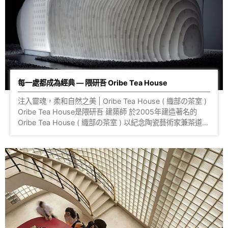
線上型錄
每一處都成為經典 — 隈研吾 Oribe Tea House
注入靈魂，柔和自然之美 | Oribe Tea House ( 織部の茶室 )
Oribe Tea House是隈研吾 建築師 於2005年建造著名的
Oribe Tea House ( 織部の茶室 ) 以紀念陶瓷藝術家兼茶道大
師古田，後來進而利用不同的材質搭建各式風格的茶室，創造
了一場建築的探索實驗，是他與物質進行對話的一種方式，更
在許多城市進行展出。 Oribe Tea House 以白色帶透明質感
的塑膠板作為主體，利用綁帶固定每一片不規則形狀的板材，
整體造型就像是蟲繭，有著溫柔的包覆感，呈現了日式茶道獨
有的禪宗美學。 茶室的地面選用櫻王玻璃磚鋪設，表面為霧
面質感，內裡為水波紋設計，搭配上燈光效果，成功的展現整
體隱約的透明感，在材質與光線間建立一種聯繫，也展示了隈
研吾獨特的建築藝術。 隈研吾：「我認為建築物就像人體，