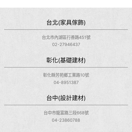
山脈所展現的自然純淨景色相和諧，鑲嵌入背靠的山體，蜿蜒
層疊的外立面設計宛如山脈之延續。 義大利SEVES集團為此
案量身打造一款玻璃磚應用於外牆，造型上突破傳統，採梯型
台北(家具傢飾)
設計，意在砌築時隱藏水平向接縫以杜絕8-9個月的漫長雪季
所帶來的滲水困擾，而表面採用霧面處理，能與周遭雪景融為
一體，魚鱗板式堆砌方式也和當地樹景相互應，不僅富有朦朧
台北市內湖區行善路451號
感又能兼顧到私密性，在柔光漫射沐浴下，會館內部的精妙佈
02-27946437
局和設施使賓客在驚嘆與享受中流連忘返。 照片來源：
Alvaro Siza / Moneo-Brock工作室
彰化(基礎建材)
彰化縣芳苑鄉工業路10號
04-8951387
台中(設計建材)
台中市龍富路三段668號
04-23860788