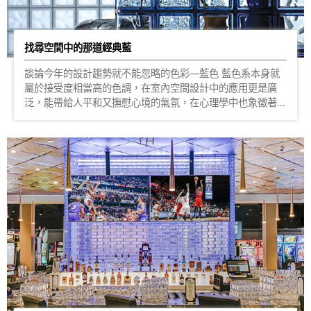
MK27
找尋空間中的那道經典藍
談論今年的設計趨勢就不能忽略的色彩—藍色 藍色系本身就
屬於接受度相當高的色調，在室內空間設計中的應用更是廣
泛，能帶給人平和又撫慰心境的氣氛，在心理學中也象徵著自
信與信任感。 當藍色成為空間的主調，僅是彩度的差異就讓
氣質截然不同，海洋般的深沉感或者藍天的輕鬆自在，以玻璃
元素更能展現它的悠揚氣息。 又或者與其他色彩元素搭配，
透過牆面壁紙的挑選或與軟裝搭配呼應，可以和對比的紅色、
黃色交織畫面，就能創造出富有設計感和獨特個性的視覺效
果，還能突顯空間的現代感與藝術性。 今年不妨就運用這道
平易近人，卻不失潮流性的元素來作室內居家設計和搭配吧！