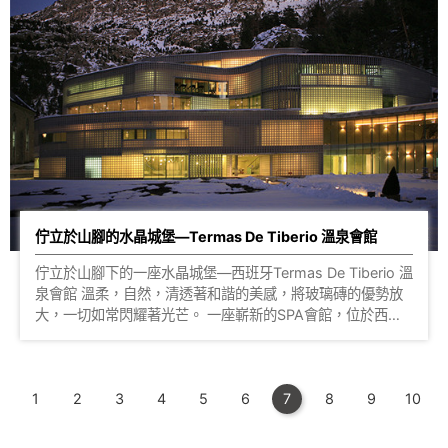
用功能兼併。 有別於市面玻璃磚只能施作1公分的縫寬，義大
利磚特有的縫寬2mm，讓玻磚與玻磚之間的距離更細緻，營
造出空間的輕透明亮。來一趟實際的參觀，你可以看到實心磚
拼砌的工法；如果你對於立體玻璃磚也十分好奇，以古希臘神
廟立柱為設計靈感的Doric磚，亦讓你顛覆以往對於玻璃磚只
能呈現平面的既定印象。 在四樓設計師選擇以開放式辦公空
間為主，因為格局的關係，透幾面牆體的設計完整的維持整個
動線的區劃，利用了實心磚、內彩磚、多立克磚讓光源帶到室
內更深處，整體的視覺與空間達到完美的平衡，質感辦公，由
此而生。 光是空間的魔術師，如何把光導引成我們想要體現
的方式就必須依靠著各種媒介，把玻璃磚當作媒介讓光與影留
佇立於山腳的水晶城堡—Termas De Tiberio 溫泉會館
在室內，將光的溫度轉化成我們想要的樣子，溫暖的呈現。
照片來源 : 櫻王建材-玻璃磚 實際搭建效果在櫻王就看的
佇立於山腳下的一座水晶城堡—西班牙Termas De Tiberio 溫
見！?點擊預約參觀 更多玻璃磚種類 ?點擊查看更多
泉會館 溫柔，自然，清透著和諧的美感，將玻璃磚的優勢放
大，一切如常閃耀著光芒。 一座嶄新的SPA會館，位於西班
牙東北部山區的滑雪和溫泉勝地 Panticosa 小鎮，委託建築
大師 Rafael Moneo 對 Panticosa進行規劃和重建，並邀請
知名的建築師 Alvaro Siza 共同參與了這項計劃，作為核心建
1
2
3
4
5
6
7
8
9
10
築之一的SPA會館委由Moneo-Brock工作室設計。 針對
Termas De Tiberio 溫泉會館，Moneo-Brock工作室邀請義
大利SEVES 偕同創作一款全新的玻璃磚款，能與建築物背景