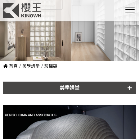
首頁
美學講堂
玻璃磚
美學講堂
玻璃磚
石物
印克
軟裝佈置