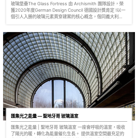
玻璃堡壘The Glass Fortress 由 Archismith 團隊設計，榮
獲2020年度German Design Council 德國設計獎肯定 !以一
個引人入勝的玻璃元素貫穿建案的核心概念，偕同義大利
SEVES為建築圈創造出極大的美學影響。 這座建築以玻璃磚
R09系列磚款建造，玻璃磚外牆有效的隔絕曼谷車水馬龍的車
聲及光線，水波紋的紋理模糊了一切雜亂庸碌的外部街景，把
玻璃磚的特性發揮到最完美的效果，也為曼谷的街區注入嶄新
的都市綠洲風景。 此次案例中將玻璃磚不僅作為建築外牆，
更一路延伸至室內設計為空間提供清澈的視野，打造出了一座
招待所需要具備的氣勢和吸引力，還連結了整個建案與社區規
劃的理念價值。 除了日光下的美景，這次讓我們也欣賞一下
她的夜景，玻璃磚牆面通過燈光設計的配合所呈現出的另一面
魅力！ 照片來源：Archismith
匯集光之能量 — 聖地牙哥 玻璃溫室
匯集光之能量 | 聖地牙哥 玻璃溫室 一座會呼吸的溫室，吸收
了陽光的暖，轉化為能量催化生長。 提供溫室空間最充足的